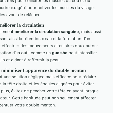
rs fois pour solliciter les muscles du cou et du
ourire exagéré pour activer les muscles du visage;
es avant de relâcher.
éliorer la circulation
eulement
améliorer la circulation sanguine
, mais aussi
ant ainsi la rétention d’eau et la formation d’un
r effectuer des mouvements circulaires doux autour
ilisation d’un outil comme un
gua sha
peut intensifier
uin et aidant à raffermir la peau.
r minimiser l'apparence du double menton
t une solution négligée mais efficace pour réduire
la tête droite et les épaules alignées pour éviter
 plus, évitez de pencher votre tête en avant lorsque
ateur. Cette habitude peut non seulement affecter
ccentuer votre double menton.