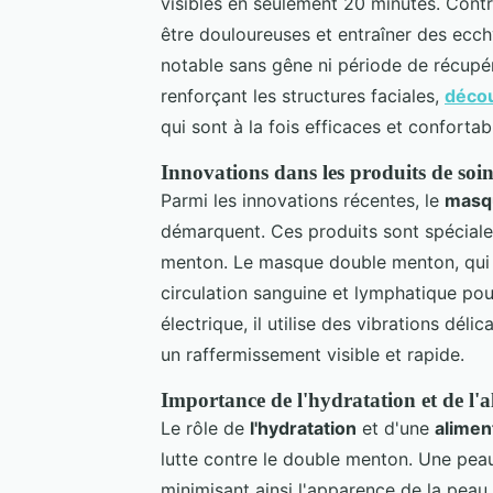
visibles en seulement 20 minutes. Cont
être douloureuses et entraîner des ecc
notable sans gêne ni période de récupé
renforçant les structures faciales,
décou
qui sont à la fois efficaces et confortab
Innovations dans les produits de soi
Parmi les innovations récentes, le
masq
démarquent. Ces produits sont spécialem
menton. Le masque double menton, qui pe
circulation sanguine et lymphatique pou
électrique, il utilise des vibrations déli
un raffermissement visible et rapide.
Importance de l'hydratation et de l'
Le rôle de
l'hydratation
et d'une
alimen
lutte contre le double menton. Une peau
minimisant ainsi l'apparence de la peau 