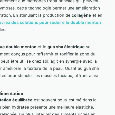
rairement aux méthodes traditionnelles qui peuvent
hymoses, cette technologie permet une amélioration
ration. En stimulant la production de
collagène
et en
vrez des solutions pour réduire le double menton
les.
n
ue double menton
et le
gua sha électrique
se
ent conçus pour raffermir et tonifier la zone du
ut être utilisé chez soi, agit en synergie avec la
r améliorer la texture de la peau. Quant au gua sha
cates pour stimuler les muscles faciaux, offrant ainsi
alimentation
tation équilibrée
est souvent sous-estimé dans la
 bien hydratée présente une meilleure élasticité,
relâchée. De plus, intégrer des aliments riches en