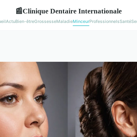
Clinique Dentaire Internationale
📰
eil
Actu
Bien-être
Grossesse
Maladie
Minceur
Professionnels
Santé
Se