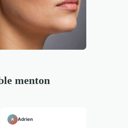
uble menton
Adrien
A