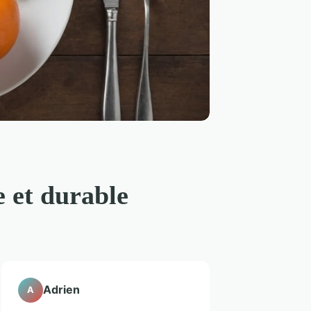
 et durable
Adrien
A