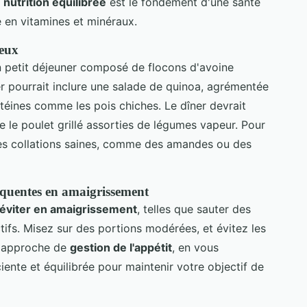
e
nutrition équilibrée
est le fondement d'une santé
 en vitamines et minéraux.
ieux
petit déjeuner composé de flocons d'avoine
r pourrait inclure une salade de quinoa, agrémentée
téines comme les pois chiches. Le dîner devrait
e le poulet grillé assorties de légumes vapeur. Pour
des collations saines, comme des amandes ou des
réquentes en amaigrissement
 éviter en amaigrissement
, telles que sauter des
tifs. Misez sur des portions modérées, et évitez les
e approche de
gestion de l'appétit
, en vous
nte et équilibrée pour maintenir votre objectif de