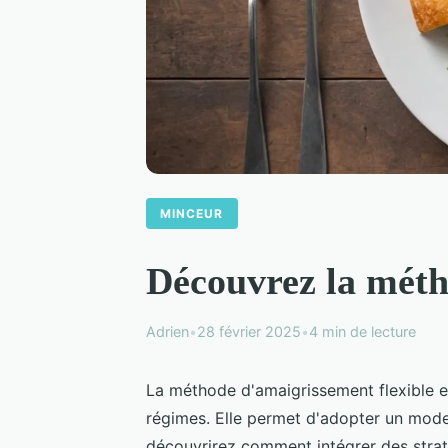
MINCEUR
Découvrez la méth
Adrien
•
28 février 2025
•
4 min de lecture
La méthode d'amaigrissement flexible et
régimes. Elle permet d'adopter un mode 
découvrirez comment intégrer des strat