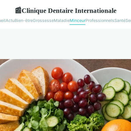
Clinique Dentaire Internationale
📰
eil
Actu
Bien-être
Grossesse
Maladie
Minceur
Professionnels
Santé
Se