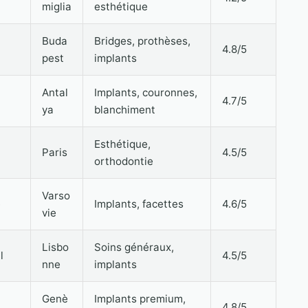
miglia
esthétique
Buda
Bridges, prothèses,
4.8/5
pest
implants
Antal
Implants, couronnes,
4.7/5
ya
blanchiment
Esthétique,
Paris
4.5/5
orthodontie
Varso
e
Implants, facettes
4.6/5
vie
Lisbo
Soins généraux,
l
4.5/5
nne
implants
Genè
Implants premium,
4.8/5