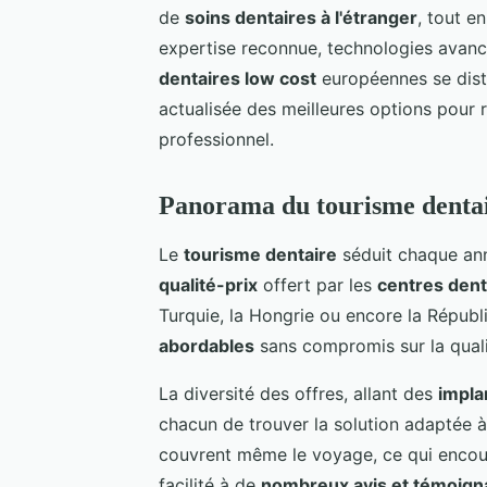
de
soins dentaires à l'étranger
, tout e
expertise reconnue, technologies avan
dentaires low cost
européennes se dist
actualisée des meilleures options pour r
professionnel.
Panorama du tourisme denta
Le
tourisme dentaire
séduit chaque ann
qualité-prix
offert par les
centres dent
Turquie, la Hongrie ou encore la Répu
abordables
sans compromis sur la quali
La diversité des offres, allant des
impla
chacun de trouver la solution adaptée à
couvrent même le voyage, ce qui encour
facilité à de
nombreux avis et témoign