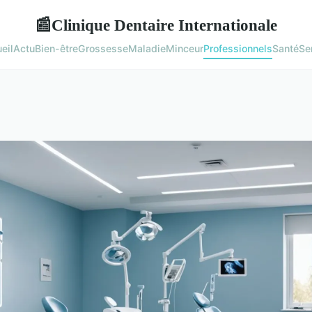
Clinique Dentaire Internationale
📰
eil
Actu
Bien-être
Grossesse
Maladie
Minceur
Professionnels
Santé
Se