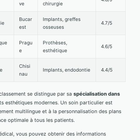
ve
chirurgie
Bucar
Implants, greffes
ie
4.7/5
est
osseuses
que
Pragu
Prothèses,
4.6/5
e
e
esthétique
Chisi
e
Implants, endodontie
4.4/5
nau
classement se distingue par sa
spécialisation dans
ts esthétiques modernes. Un soin particulier est
ement multilingue et à la personnalisation des plans
nce optimale à tous les patients.
édical, vous pouvez obtenir des informations