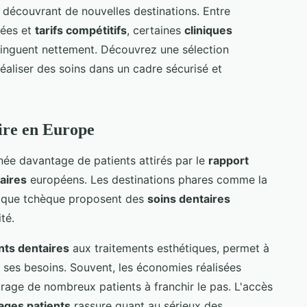
n découvrant de nouvelles destinations. Entre
cées et
tarifs compétitifs
, certaines
cliniques
inguent nettement. Découvrez une sélection
éaliser des soins dans un cadre sécurisé et
ire en Europe
ée davantage de patients attirés par le
rapport
aires
européens. Les destinations phares comme la
blique tchèque proposent des
soins dentaires
té.
nts dentaires
aux traitements esthétiques, permet à
 ses besoins. Souvent, les économies réalisées
age de nombreux patients à franchir le pas. L'accès
ages patients
rassure quant au sérieux des