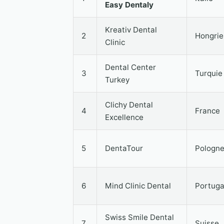
Easy Dentaly
Kreativ Dental
2
Hongrie
Clinic
Dental Center
3
Turquie
Turkey
Clichy Dental
4
France
Excellence
5
DentaTour
Pologn
6
Mind Clinic Dental
Portuga
Swiss Smile Dental
7
Suisse