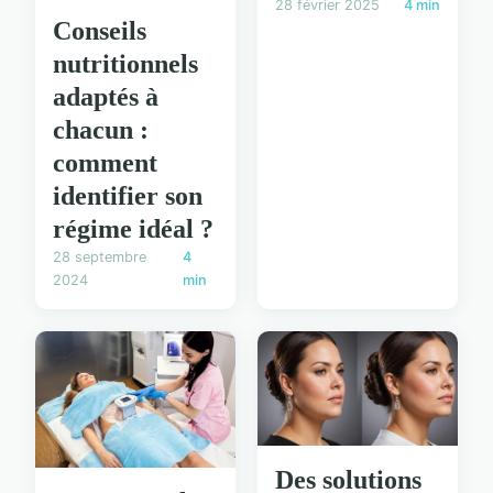
28 février 2025
4 min
Conseils
nutritionnels
adaptés à
chacun :
comment
identifier son
régime idéal ?
28 septembre
4
2024
min
Des solutions