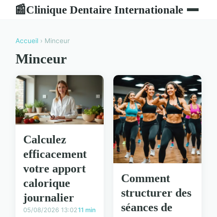
Clinique Dentaire Internationale
📰
Accueil
› Minceur
Minceur
Calculez
efficacement
votre apport
Comment
calorique
structurer des
journalier
séances de
05/08/2026 13:02
11 min