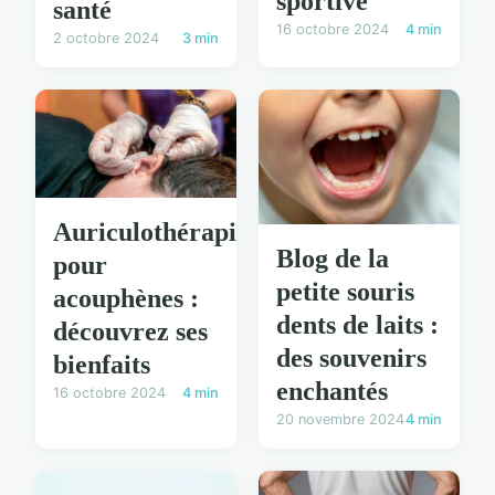
sportive
santé
16 octobre 2024
4 min
2 octobre 2024
3 min
Auriculothérapie
Blog de la
pour
petite souris
acouphènes :
dents de laits :
découvrez ses
des souvenirs
bienfaits
enchantés
16 octobre 2024
4 min
20 novembre 2024
4 min