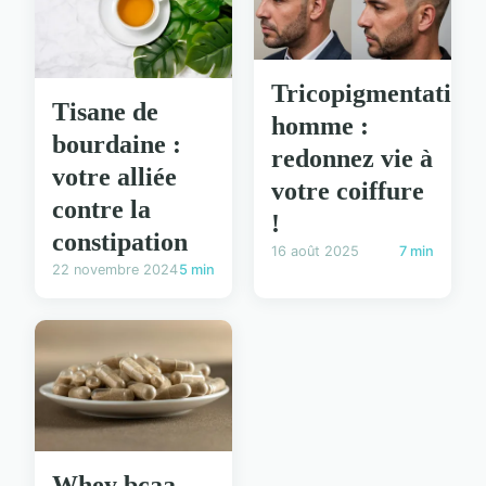
Tricopigmentation
Tisane de
homme :
bourdaine :
redonnez vie à
votre alliée
votre coiffure
contre la
!
constipation
16 août 2025
7 min
22 novembre 2024
5 min
Whey bcaa