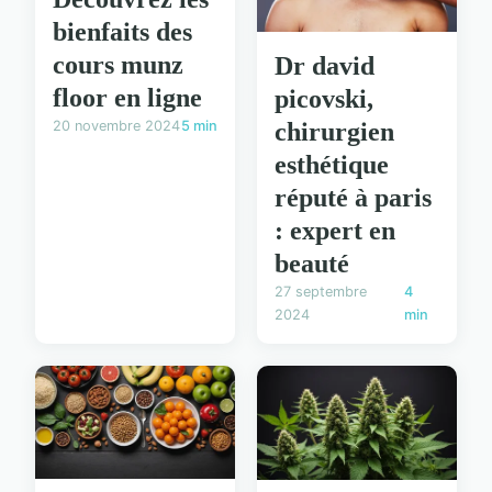
bienfaits des
cours munz
Dr david
floor en ligne
picovski,
chirurgien
20 novembre 2024
5 min
esthétique
réputé à paris
: expert en
beauté
27 septembre
4
2024
min