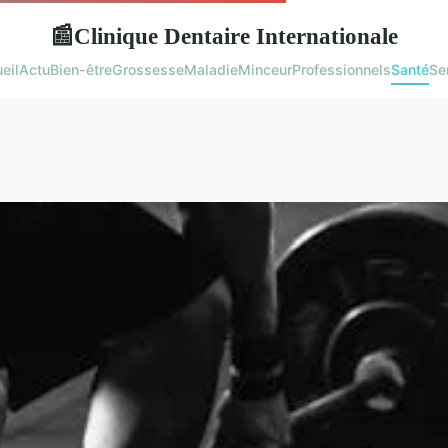
Clinique Dentaire Internationale
📰
eil
Actu
Bien-être
Grossesse
Maladie
Minceur
Professionnels
Santé
Se