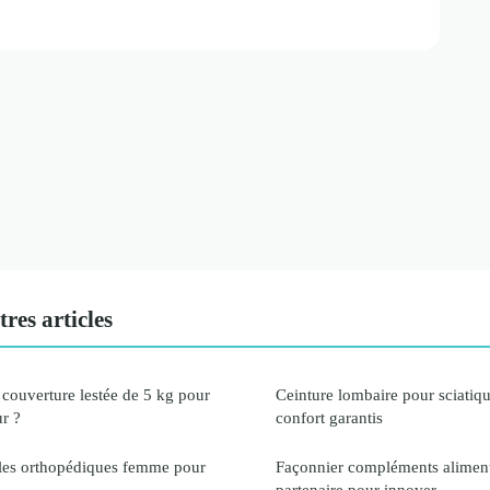
res articles
 couverture lestée de 5 kg pour
Ceinture lombaire pour sciatiq
r ?
confort garantis
ales orthopédiques femme pour
Façonnier compléments alimenta
partenaire pour innover